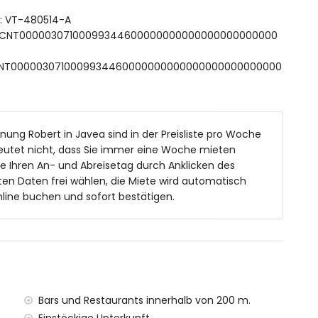
t: VT-480514-A
n 1000 Metern von der Wohnung)
 ESFCNT00000307100099344600000000000000000000000
lometer entfernt)
us innerhalb von 500 Metern
 ESFCNT0000030710009934460000000000000000000000000
befindet, verfügt über einen Aufzug.
ien mit Kindern
nung Robert in Javea sind in der Preisliste pro Woche
eutet nicht, dass Sie immer eine Woche mieten
ie Ihren An- und Abreisetag durch Anklicken des
fpreis
en Daten frei wählen, die Miete wird automatisch
line buchen und sofort bestätigen.
 von 500 Metern vom Haus)
0 Metern vom Haus)
Bars und Restaurants innerhalb von 200 m.