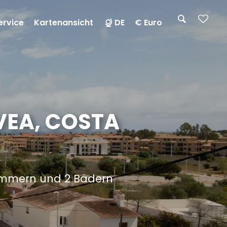
ervice
Kartenansicht
DE
€ Euro
VEA, COSTA
zimmern und 2 Bädern