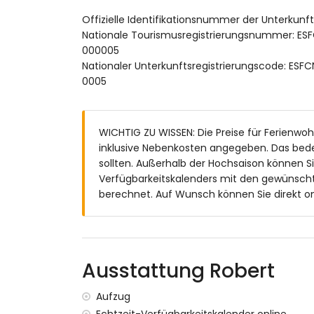
Offizielle Identifikationsnummer der Unterkunf
nächster Strand: La Grava (innerhalb vo
Nationale Tourismusregistrierungsnummer:
nächster Flughafen: Alicante (über 100 Ki
000005
öffentliche Verkehrsmittel in der Nähe: B
Nationaler Unterkunftsregistrierungscode:
Haustiere sind nicht erlaubt
0005
Das Gebäude, in dem sich die Unterkunft 
Die Unterkunft ist sehr geeignet für Famil
Internet (WiFi)
Bügeleisen und Bügelbrett
WICHTIG ZU WISSEN: Die Preise für Ferienwoh
Klimaanlage
inklusive Nebenkosten angegeben. Das bed
sollten. Außerhalb der Hochsaison können S
Einrichtungen und Dienstleistungen gegen Au
Verfügbarkeitskalenders mit den gewünscht
Bettwäsche und Handtücher
berechnet. Auf Wunsch können Sie direkt on
Kinderbett/Babybett (auf Anfrage)
Unterhaltungs- und Freizeitaktivitäten
Diskothek, Nachtclub und Bar (innerhalb
Ausstattung Robert
Kino und Promenade (innerhalb von 100
Aufzug