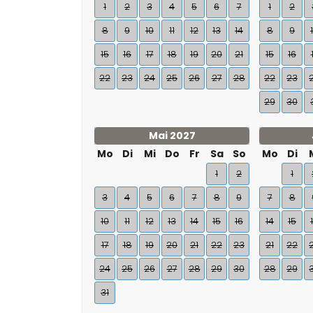
1
2
3
4
5
6
7
1
2
8
9
10
11
12
13
14
8
9
15
16
17
18
19
20
21
15
16
22
23
24
25
26
27
28
22
23
29
30
Mai 2027
Mo
Di
Mi
Do
Fr
Sa
So
Mo
Di
1
2
1
3
4
5
6
7
8
9
7
8
10
11
12
13
14
15
16
14
15
17
18
19
20
21
22
23
21
22
24
25
26
27
28
29
30
28
29
31