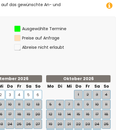
e auf das gewünschte An- und
Ausgewählte Termine
Preise auf Anfrage
Abreise nicht erlaubt
tember 2026
Oktober 2026
Mi
Do
Fr
Sa
So
Mo
Di
Mi
Do
Fr
Sa
So
1
2
3
4
2
3
4
5
6
9
10
11
12
13
5
6
7
8
9
10
11
16
17
18
19
20
12
13
14
15
16
17
18
23
24
25
26
27
19
20
21
22
23
24
25