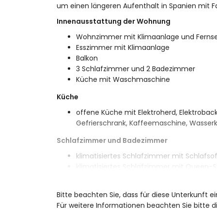
um einen längeren Aufenthalt in Spanien mit F
Innenausstattung der Wohnung
Wohnzimmer mit Klimaanlage und Ferns
Esszimmer mit Klimaanlage
Balkon
3 Schlafzimmer und 2 Badezimmer
Küche mit Waschmaschine
Küche
offene Küche mit Elektroherd, Elektroback
Gefrierschrank, Kaffeemaschine, Wasserk
Schlafzimmer und Badezimmer
klimatisiertes Schlafzimmer mit Schlafso
klimatisiertes Schlafzimmer mit Queen-S
klimatisiertes Schlafzimmer mit Queen-S
Badezimmer mit Einzelwaschbecken, Dusch
Bitte beachten Sie, dass für diese Unterkunft 
en-suite Badezimmer mit Einzelwaschbeck
Für weitere Informationen beachten Sie bitte
Weitere Informationen