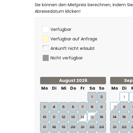
Sie können den Mietpreis berechnen, indem Si
Abreisedatum klicken!
Verfügbar
Verfügbar auf Anfrage
Ankunft nicht erlaubt
Nicht verfügbar
August 2026
Sep
Mo
Di
Mi
Do
Fr
Sa
So
Mo
Di
1
2
1
3
4
5
6
7
8
9
8
7
10
11
12
13
16
14
15
14
15
17
18
19
20
21
22
23
21
22