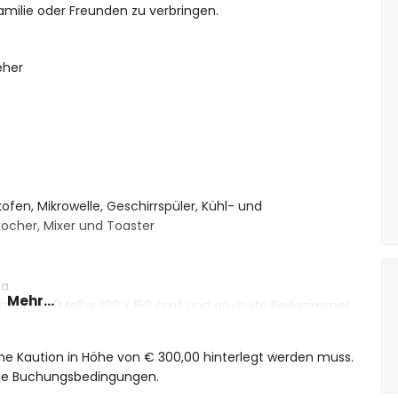
amilie oder Freunden zu verbringen.
eher
ofen, Mikrowelle, Geschirrspüler, Kühl- und
ocher, Mixer und Toaster
fa
Mehr...
ize-Bett (Maße: 190 x 150 cm) und en-suite Badezimmer
ize-Bett (Maße: 190 x 150 cm)
e, Bidet, Toilette und Haartrockner
eine Kaution in Höhe von € 300,00 hinterlegt werden muss.
en, Toilette und Haartrockner
 die Buchungsbedingungen.