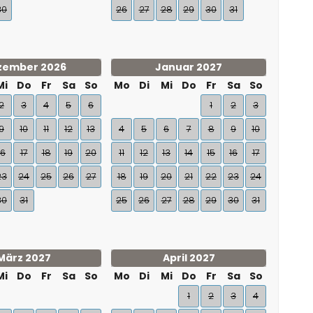
30
26
27
28
29
30
31
zember 2026
Januar 2027
Mi
Do
Fr
Sa
So
Mo
Di
Mi
Do
Fr
Sa
So
2
3
4
5
6
1
2
3
9
10
11
12
13
4
5
6
7
8
9
10
16
17
18
19
20
11
12
13
14
15
16
17
23
24
25
26
27
18
19
20
21
22
23
24
30
31
25
26
27
28
29
30
31
März 2027
April 2027
Mi
Do
Fr
Sa
So
Mo
Di
Mi
Do
Fr
Sa
So
1
2
3
4