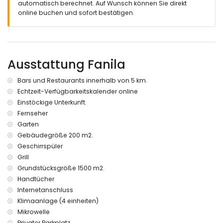
2 private Parkplätze
automatisch berechnet. Auf Wunsch können Sie direkt
online buchen und sofort bestätigen.
Weitere Informationen
Nächster Strand: El Arenal (innerhalb von 9 Kilometern von
der Villa)
Nächster Flughafen: Alicante (110 Kilometer)
Ausstattung Fanila
Haustiere sind nicht erlaubt
Die Unterkunft ist sehr geeignet für Familien mit Kindern
Internet (WiFi)
Bars und Restaurants innerhalb von 5 km.
Bügeleisen und Bügelbrett
Echtzeit-Verfügbarkeitskalender online
Klimaanlage
Einstöckige Unterkunft.
Fernseher
Dienstleistungen gegen Aufpreis
Garten
Bettwäsche und Handtücher
Gebäudegröße 200 m2.
Kinderbett/Babybett (auf Anfrage)
Geschirrspüler
Grill
Grundstücksgröße 1500 m2.
Handtücher
Internetanschluss
Klimaanlage (4 einheiten)
Mikrowelle
Privater Parkplatz