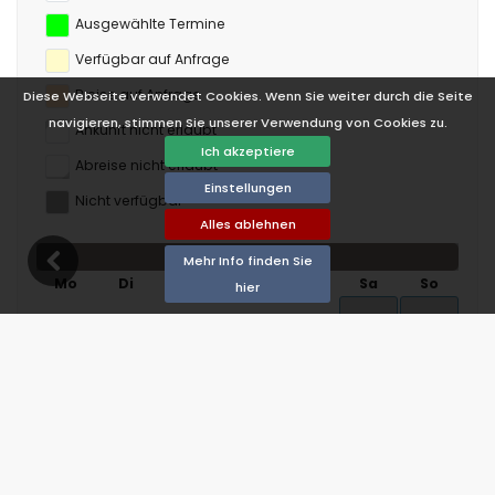
Ausgewählte Termine
Verfügbar auf Anfrage
Preise auf Anfrage
Diese Webseite verwendet Cookies. Wenn Sie weiter durch die Seite
navigieren, stimmen Sie unserer Verwendung von Cookies zu.
Ankunft nicht erlaubt
Ich akzeptiere
Abreise nicht erlaubt
Einstellungen
Nicht verfügbar
Alles ablehnen
August 2026
Mehr Info finden Sie
Mo
Di
Mi
Do
Fr
Sa
So
hier
1
2
3
4
5
6
7
8
9
10
11
12
13
14
15
16