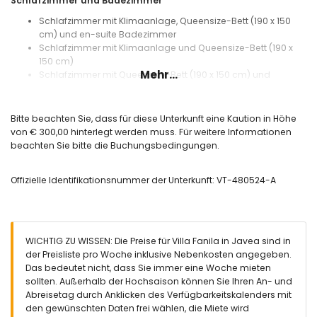
Schlafzimmer und Badezimmer
Schlafzimmer mit Klimaanlage, Queensize-Bett (190 x 150
cm) und en-suite Badezimmer
Schlafzimmer mit Klimaanlage und Queensize-Bett (190 x
150 cm)
Mehr...
Schlafzimmer mit Queensize-Bett (190 x 150 cm) und
Ventilator
Schlafzimmer mit Klimaanlage und 2 Einzelbetten (180 x 90
cm)
Bitte beachten Sie, dass für diese Unterkunft eine Kaution in Höhe
En-suite Badezimmer mit Einzelwaschbecken, Dusche, Bidet
von € 300,00 hinterlegt werden muss. Für weitere Informationen
und Toilette
beachten Sie bitte die Buchungsbedingungen.
Badezimmer mit Einzelwaschbecken, Badewanne, Bidet und
Toilette
Offizielle Identifikationsnummer der Unterkunft: VT-480524-A
Badezimmer mit Einzelwaschbecken und Toilette
Außenbereich der Villa
Großes und eingezäuntes Grundstück
Privater Pool mit den Maßen 10m x 5m
WICHTIG ZU WISSEN: Die Preise für Villa Fanila in Javea sind in
Wunderschöner Rasen-Garten mit Kies, Bäumen und
der Preisliste pro Woche inklusive Nebenkosten angegeben.
Gartenmöbeln mit Sonnenliegen
Das bedeutet nicht, dass Sie immer eine Woche mieten
2 Terrassen, davon eine überdacht
sollten. Außerhalb der Hochsaison können Sie Ihren An- und
Grill
Abreisetag durch Anklicken des Verfügbarkeitskalenders mit
Sitzbereich im Freien und Essbereich im Freien
den gewünschten Daten frei wählen, die Miete wird