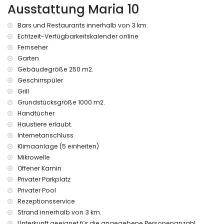
Ausstattung Maria 10
der Villa)
Haustiere erlaubt
Die Unterkunft ist sehr geeignet für Familien mit Kindern
Bars und Restaurants innerhalb von 3 km.
Internet (WiFi)
Echtzeit-Verfügbarkeitskalender online
Bügeleisen und-brett
Fernseher
Rezeptionsdienst
Garten
Klimaanlage
Gebäudegröße 250 m2.
Dienstleistungen gegen Aufpreis
Geschirrspüler
Grill
Bettwäsche und Handtücher
extra Bett und Kinderbett/Babybett (auf Anfrage)
Grundstücksgröße 1000 m2.
Handtücher
Haustiere erlaubt.
Internetanschluss
Klimaanlage (5 einheiten)
Mikrowelle
Offener Kamin
Privater Parkplatz
Privater Pool
Rezeptionsservice
Strand innerhalb von 3 km.
Unterkunft geeignet für die angegebene Personenanzahl.