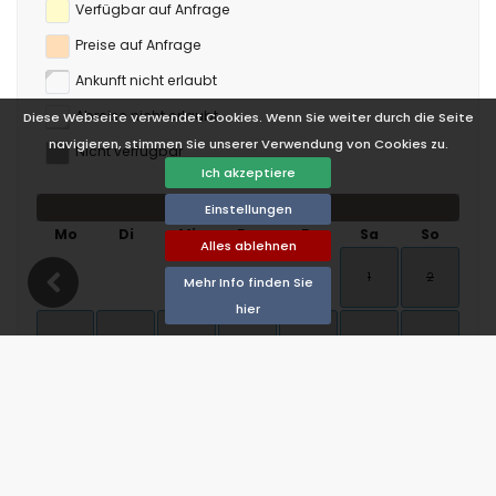
Verfügbar auf Anfrage
Preise auf Anfrage
Ankunft nicht erlaubt
Abreise nicht erlaubt
Diese Webseite verwendet Cookies. Wenn Sie weiter durch die Seite
navigieren, stimmen Sie unserer Verwendung von Cookies zu.
Nicht verfügbar
Ich akzeptiere
August 2026
Einstellungen
Mo
Di
Mi
Do
Fr
Sa
So
Alles ablehnen
1
2
Mehr Info finden Sie
hier
3
4
5
6
7
8
9
10
11
12
13
14
15
16
17
18
19
20
21
22
23