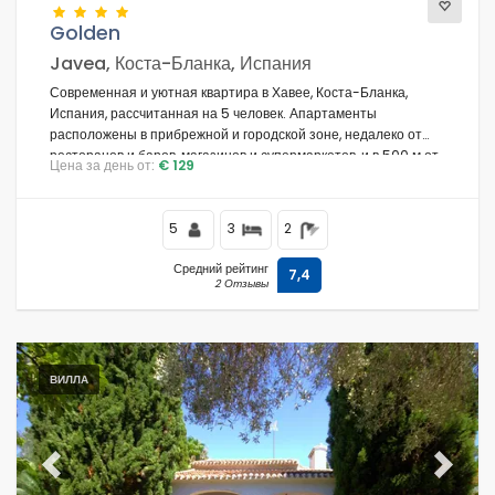
Golden
Javea, Коста-Бланка, Испания
Современная и уютная квартира в Хавее, Коста-Бланка,
Испания, рассчитанная на 5 человек. Апартаменты
расположены в прибрежной и городской зоне, недалеко от
ресторанов и баров, магазинов и супермаркетов, и в 500 м от
Цена за день от:
€ 129
пляжа Ла Грава.
5
3
2
Средний рейтинг
7,4
2 Отзывы
ВИЛЛА
Previous
Next