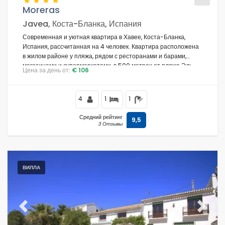
Moreras
Javea, Коста-Бланка, Испания
Современная и уютная квартира в Хавее, Коста-Бланка,
Условия
Испания, рассчитанная на 4 человек. Квартира расположена
в жилом районе у пляжа, рядом с ресторанами и барами,
магазинами и супермаркетами, в 500 метрах от пляжа Эль-
Цена за день от:
€ 106
Ареналь.
Hеобязательнo
4
1
1
Средний рейтинг
9,5
3 Отзывы
Расстояния
Комфорт
ВИЛЛА
Услуги
Previous
Next