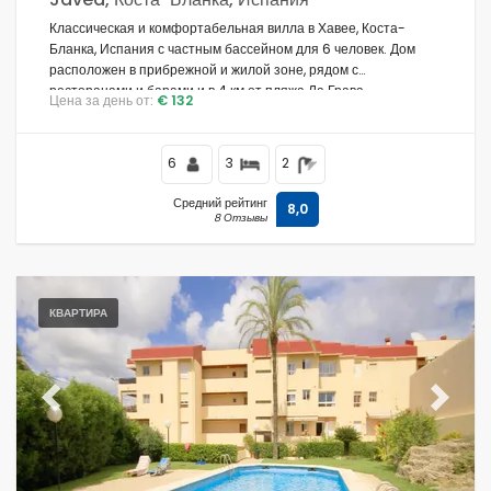
Классическая и комфортабельная вилла в Хавее, Коста-
Бланка, Испания с частным бассейном для 6 человек. Дом
расположен в прибрежной и жилой зоне, рядом с
ресторанами и барами и в 4 км от пляжа Ла Грава.
Цена за день от:
€ 132
6
3
2
Средний рейтинг
8,0
8 Отзывы
КВАРТИРА
Previous
Next