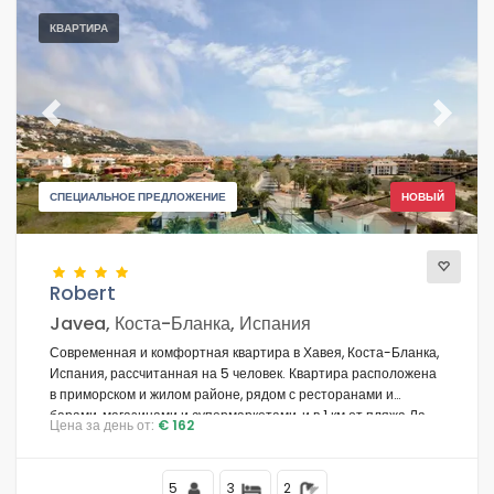
КВАРТИРА
Previous
Next
СПЕЦИАЛЬНОЕ ПРЕДЛОЖЕНИЕ
НОВЫЙ
Robert
Javea, Коста-Бланка, Испания
Современная и комфортная квартира в Хавея, Коста-Бланка,
Испания, рассчитанная на 5 человек. Квартира расположена
в приморском и жилом районе, рядом с ресторанами и
барами, магазинами и супермаркетами, и в 1 км от пляжа Ла
Цена за день от:
€ 162
Грава.
5
3
2