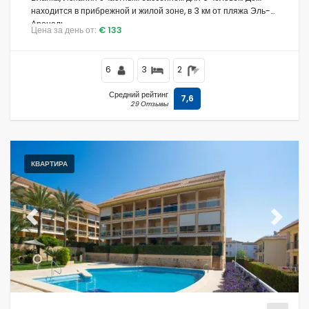
находится в прибрежной и жилой зоне, в 3 км от пляжа Эль-
Ареналь.
Цена за день от:
€ 133
6
3
2
Средний рейтинг
7,6
29 Отзывы
КВАРТИРА
Previous
Next