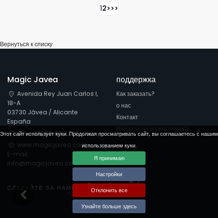
1
2
>
>>
Вернуться к списку
Magic Javea
поддержка
Avenida Rey Juan Carlos I,
Как заказать?
18-A
о нас
03730 Jávea / Alicante
Контакт
España
Владельцы домов отдыха
Tel: +34966 46 03 14
Этот сайт использует куки. Продолжая просматривать сайт, вы соглашаетесь с нашим
www.magicjavea.com
использованием куки.
E-mail:
Я принимаю
info@magicjavea.com
Настройки
Visit our Facebook page
Visit our youtube pag
Visit our x page
СЛЕДУЙТЕ ЗА НАМИ
Отклонить все
Узнайте больше здесь