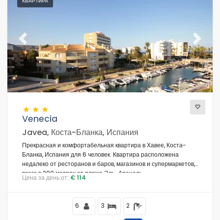
КВАРТИРА
Previous
Next
Venecia
Javea, Коста-Бланка, Испания
Прекрасная и комфортабельная квартира в Хавее, Коста-
Бланка, Испания для 6 человек. Квартира расположена
недалеко от ресторанов и баров, магазинов и супермаркетов,
всего в 200 метрах от пляжа Эль-Ареналь.
Цена за день от:
€ 114
6
3
2