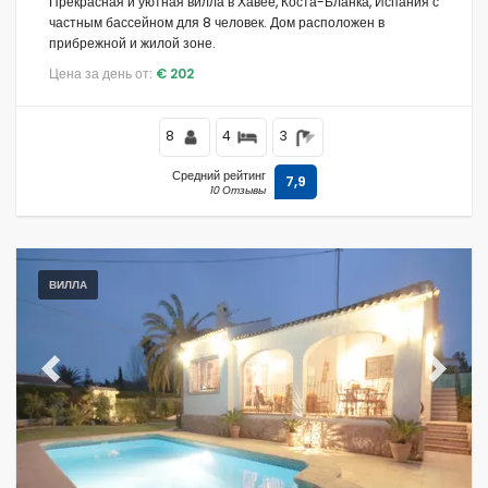
Прекрасная и уютная вилла в Хавее, Коста-Бланка, Испания с
частным бассейном для 8 человек. Дом расположен в
прибрежной и жилой зоне.
Цена за день от:
€ 202
8
4
3
Средний рейтинг
7,9
10 Отзывы
ВИЛЛА
Previous
Next