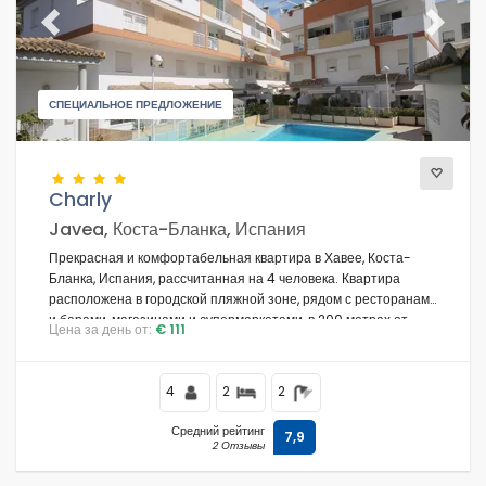
Previous
Next
СПЕЦИАЛЬНОЕ ПРЕДЛОЖЕНИЕ
Charly
Javea, Коста-Бланка, Испания
Прекрасная и комфортабельная квартира в Хавее, Коста-
Бланка, Испания, рассчитанная на 4 человека. Квартира
расположена в городской пляжной зоне, рядом с ресторанами
и барами, магазинами и супермаркетами, в 200 метрах от
Цена за день от:
€ 111
пляжа Ла Грава.
4
2
2
Средний рейтинг
7,9
2 Отзывы