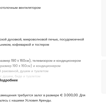
 потолочным вентилятором
ческой духовкой, микроволновой печью, посудомоечной
ником, кофеваркой и тостером
размер 190 x 160см), телевизором и кондиционером
(размер 190 x 160см) и кондиционером
й раковиной, душем и туалетом
 с душем, биде и туалетом
Подробнее
размещения требуется залог в размере € 3.000,00. Для
биной 2м
тесь с нашими Условия Аренды.
адовой мебелью и шезлонгами