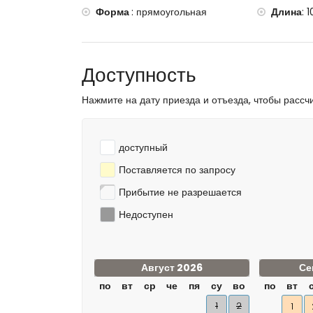
Форма
:
прямоугольная
Длина
:
1
Доступность
Нажмите на дату приезда и отъезда, чтобы рассч
доступный
Поставляется по запросу
Прибытие не разрешается
Недоступен
Август 2026
Се
по
вт
ср
че
пя
су
во
по
вт
1
2
1