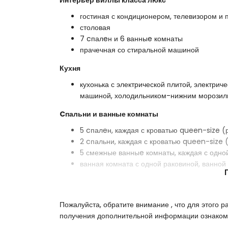
Интерьер виллы класса люкс
гостиная с кондиционером, телевизором и
столовая
7 cпалeн и 6 ванныe комнаты
прачечная со стиральной машиной
Кухня
кухонька с электрической плитой, электри
машиной, холодильником-нижним морозиль
Cпальни и ванные комнаты
5 cпалeн, каждая с кроватью queen-size (
2 cпальни, каждая с кроватью queen-size 
5 смежные ванныe комнаты, каждая с одно
ванная комната с одной раковиной, ванной
Экстерьер виллы класса люкс
большой участок
Пожалуйста, обратите внимание , что для этого 
частный бассейн площадью 10м x 5м и глу
получения дополнительной информации ознакомь
прекрасный сад с газоном, деревьями и с