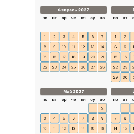
Февраль 2027
по
вт
ср
че
пя
су
во
по
вт
1
2
3
4
5
6
7
1
2
8
9
10
11
12
13
14
8
9
15
16
17
18
19
20
21
15
16
22
23
24
25
26
27
28
22
23
29
30
Май 2027
по
вт
ср
че
пя
су
во
по
вт
1
2
1
3
4
5
6
7
8
9
7
8
10
11
12
13
14
15
16
14
15