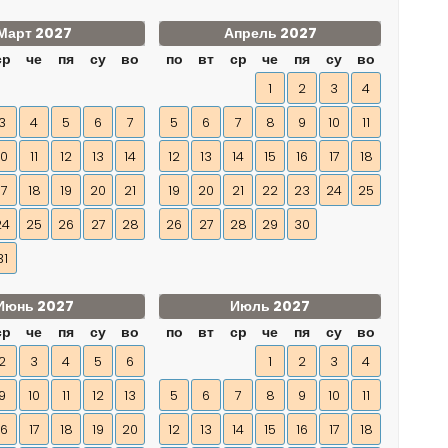
Март 2027
Апрель 2027
ср
че
пя
су
во
по
вт
ср
че
пя
су
во
1
2
3
4
3
4
5
6
7
5
6
7
8
9
10
11
10
11
12
13
14
12
13
14
15
16
17
18
17
18
19
20
21
19
20
21
22
23
24
25
24
25
26
27
28
26
27
28
29
30
31
Июнь 2027
Июль 2027
ср
че
пя
су
во
по
вт
ср
че
пя
су
во
2
3
4
5
6
1
2
3
4
9
10
11
12
13
5
6
7
8
9
10
11
16
17
18
19
20
12
13
14
15
16
17
18