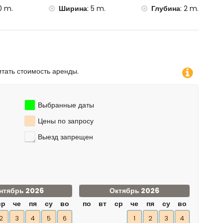
0 m.
Ширина
:
5 m.
Глубина
:
2 m.
итать стоимость аренды.
Выбранные даты
Цены по запросу
Выезд запрещен
нтябрь 2026
Октябрь 2026
ср
че
пя
су
во
по
вт
ср
че
пя
су
во
2
3
4
5
6
1
2
3
4