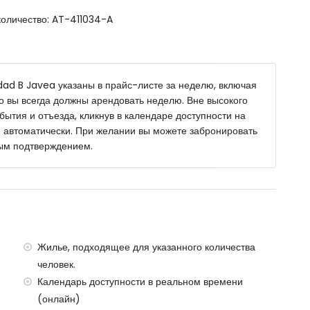
оличество: AT-411034-A
а открытом воздухе
dad B Javea указаны в прайс-листе за неделю, включая
то вы всегда должны арендовать неделю. Вне высокого
ытия и отъезда, кликнув в календаре доступности на
100 км. от виллы)
 автоматически. При желании вы можете забронировать
еделах 100 км. от виллы)
ым подтверждением.
й с детьми, свадебного торжества, мероприятий и
ость аренды виллы класса люкс
Жилье, подходящее для указанного количества
человек.
Календарь доступности в реальном времени
(онлайн)