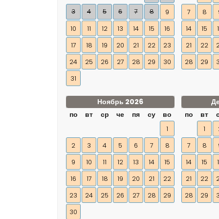
3
4
5
6
7
8
9
7
8
10
11
12
13
14
15
16
14
15
17
18
19
20
21
22
23
21
22
24
25
26
27
28
29
30
28
29
31
Ноябрь 2026
Д
по
вт
ср
че
пя
су
во
по
вт
1
1
2
3
4
5
6
7
8
7
8
9
10
11
12
13
14
15
14
15
16
17
18
19
20
21
22
21
22
23
24
25
26
27
28
29
28
29
30