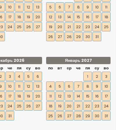
9
10
11
12
13
5
6
7
8
9
10
11
16
17
18
19
20
12
13
14
15
16
17
18
23
24
25
26
27
19
20
21
22
23
24
25
30
26
27
28
29
30
31
екабрь 2026
Январь 2027
ср
че
пя
су
во
по
вт
ср
че
пя
су
во
2
3
4
5
6
1
2
3
9
10
11
12
13
4
5
6
7
8
9
10
16
17
18
19
20
11
12
13
14
15
16
17
23
24
25
26
27
18
19
20
21
22
23
24
30
31
25
26
27
28
29
30
31