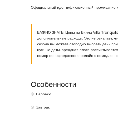
3 террасы
Официальный идентификационный проживание к
барбекю
душ на открытом воздухе
гостиная на открытом воздухе и столовая н
терраса на крыше
ВАЖНО ЗНАТЬ: Цены на Вилла Villa Tranquili
Дополнительная информация
дополнительные расходы. Это не означает, ч
ближайший пляж в пределах 5 км. от виллы
сезона вы можете свободно выбрать день приб
ближайший аэропорт: Alicante (в пределах 
нужные даты, арендная плата рассчитывается
второй ближайший аэропорт: Valencia (в пр
номер непосредственно онлайн с немедленн
курение запрещено
домашние животные не допускаются
Недвижимость прекрасно подходит для семе
фотосессий
Особенности
Удобства и услуги которые включены в стоим
Барбекю
пылесос и утюг и гладильная доска
постельное белье и полотенца
Завтрак
завтрак
Удобства и услуги за дополнительную плату