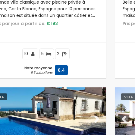
nde villa classique avec piscine privée à
Belle 
vea, Costa Blanca, Espagne pour 10 personnes.
Espag
maison est située dans un quartier côtier et
maison
identiel, à 2 km de la plage de La Grava.
ix par jour à partir de:
€ 193
Prix 
10
5
2
Note moyenne
8,4
6 Évaluations
LLA
VILLA
evious
Next
Previ