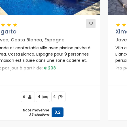
agarto
Xim
vea, Costa Blanca, Espagne
Jave
nde et confortable villa avec piscine privée à
Villa 
vea, Costa Blanca, Espagne pour 9 personnes.
Blanc
 maison est située dans une zone côtière et
perso
identielle.
côtier
ix par jour à partir de:
€ 208
Prix 
et bar
9
4
4
Note moyenne
8,2
3 Évaluations