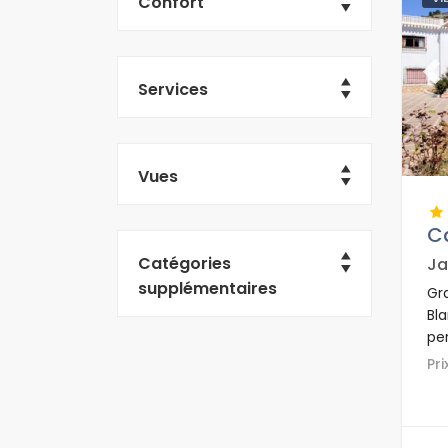
Confort
Pr
Services
Vues
C
Catégories
Ja
supplémentaires
Gr
Bl
pe
côt
Pr
Gr