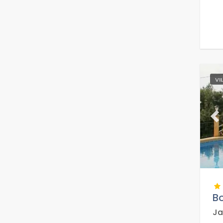
VI
Pr
B
Ja