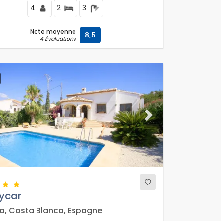
4
2
3
Note moyenne
8,5
4 Évaluations
ous
Next
ycar
a, Costa Blanca, Espagne