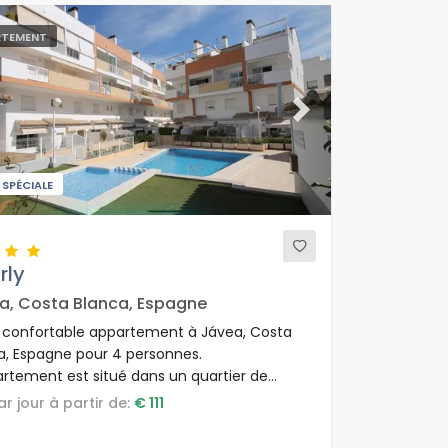
RTEMENT
ous
Next
 SPÉCIALE
rly
a, Costa Blanca, Espagne
t confortable appartement à Jávea, Costa
a, Espagne pour 4 personnes.
artement est situé dans un quartier de
urbain, à proximité de restaurants et bars,
par jour à partir de:
€ 111
ques et supermarchés, et à 200 mètres de
ge de La Grava.