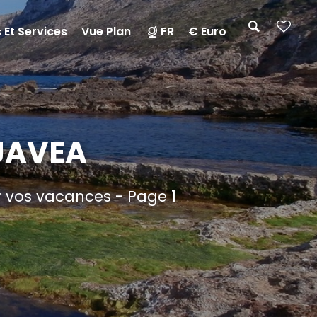
 Et Services
Vue Plan
FR
€ Euro
JAVEA
r vos vacances - Page 1