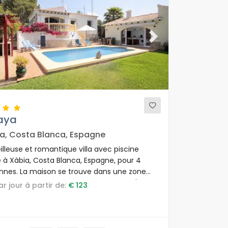
ous
Next
aya
a, Costa Blanca, Espagne
illeuse et romantique villa avec piscine
e à Xàbia, Costa Blanca, Espagne, pour 4
nnes. La maison se trouve dans une zone
e et résidentielle, à 4 km de la plage d'El
par jour à partir de:
€ 123
.