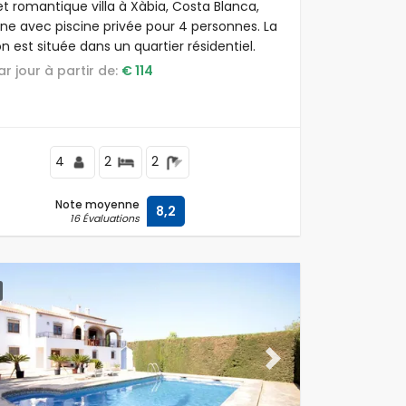
et romantique villa à Xàbia, Costa Blanca,
ne avec piscine privée pour 4 personnes. La
 est située dans un quartier résidentiel.
par jour à partir de:
€ 114
4
2
2
Note moyenne
8,2
16 Évaluations
ous
Next