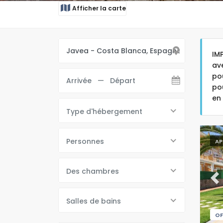
Afficher la carte
IM
av
po
po
en
Type d'hébergement
Personnes
AP
Des chambres
Pr
Salles de bains
OF