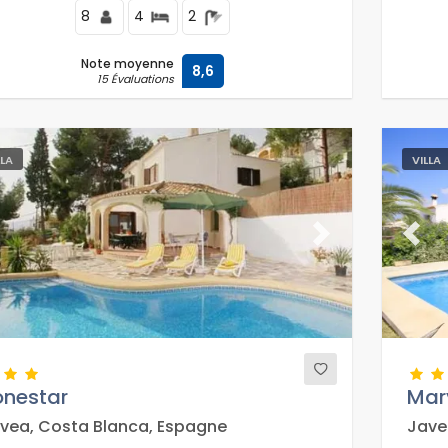
8
4
2
Note moyenne
8,6
15 Évaluations
LLA
VILLA
evious
Next
Previ
onestar
Mar
vea, Costa Blanca, Espagne
Jave