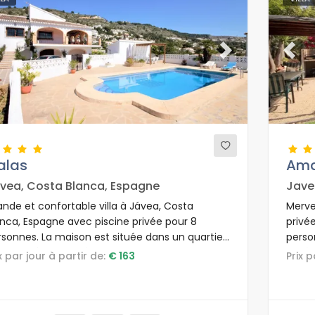
evious
Next
Previ
alas
Am
vea, Costa Blanca, Espagne
Jave
ande et confortable villa à Jávea, Costa
Merve
anca, Espagne avec piscine privée pour 8
privé
rsonnes. La maison est située dans un quartier
perso
ier et résidentiel à 2 km de la plage de La
côtièr
ix par jour à partir de:
€ 163
Prix 
ava.
Arenal