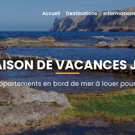
Accueil
Destinations
Informations
AISON DE VACANCES 
 appartements en bord de mer à louer pou