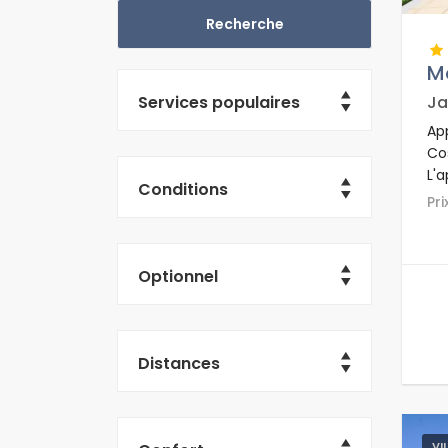
M
Services populaires
Ja
Ap
Co
L'
Conditions
rés
Pr
re
et 
Optionnel
Distances
VI