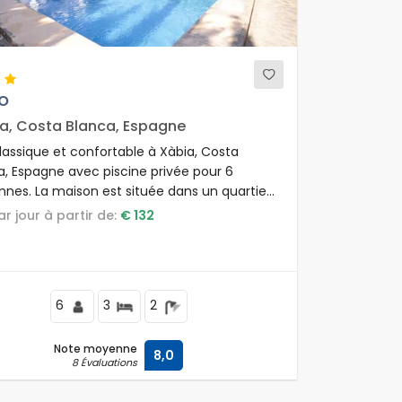
o
a, Costa Blanca, Espagne
classique et confortable à Xàbia, Costa
a, Espagne avec piscine privée pour 6
nnes. La maison est située dans un quartier
 et résidentiel, à proximité des restaurants
par jour à partir de:
€ 132
s, et à 4 km de la plage de La Grava.
6
3
2
Note moyenne
8,0
8 Évaluations