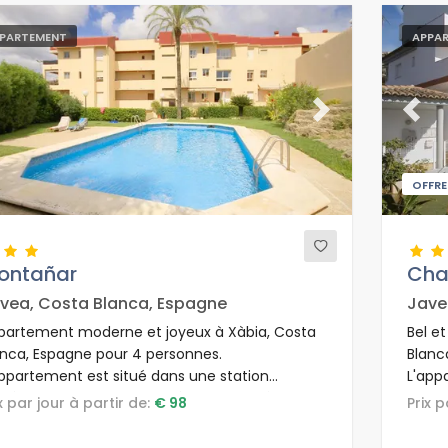
PARTEMENT
APPA
evious
Next
Previ
OFFRE
ontañar
Cha
vea, Costa Blanca, Espagne
Jave
partement moderne et joyeux à Xàbia, Costa
Bel e
anca, Espagne pour 4 personnes.
Blanc
appartement est situé dans une station
L'app
néaire, dans un quartier résidentiel et à 100
plage 
ix par jour à partir de:
€ 98
Prix 
tres de la plage de Montañar.
bouti
la pla