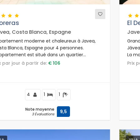
oreras
El D
vea, Costa Blanca, Espagne
Jave
partement moderne et chaleureux à Javea,
Grand
sta Blanca, Espagne pour 4 personnes.
Jávea
appartement est situé dans un quartier
La mai
identiel proche de la plage, à proximité de
ix par jour à partir de:
€ 106
Prix 
staurants et bars, boutiques et supermarchés,
à 500 m de la plage El Arenal.
4
1
1
Note moyenne
9,5
3 Évaluations
LLA
VILLA