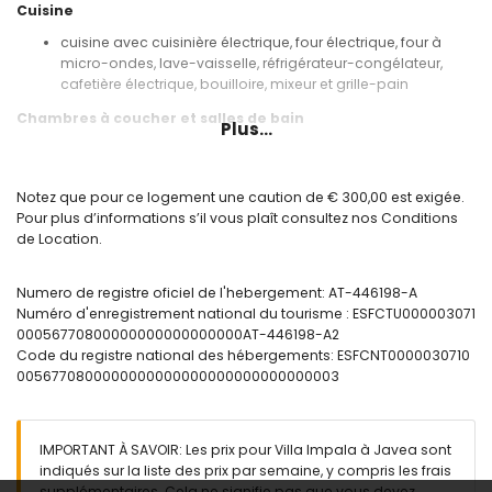
Cuisine
cuisine avec cuisinière électrique, four électrique, four à
micro-ondes, lave-vaisselle, réfrigérateur-congélateur,
cafetière électrique, bouilloire, mixeur et grille-pain
Chambres à coucher et salles de bain
Plus...
2 chambres à coucher, chacune avec 2 lits simples
chambre à coucher avec lit double
2 salles de bain, chacune avec seul lavabo, bain douche,
Notez que pour ce logement une caution de € 300,00 est exigée.
bidet et toilette
Pour plus d’informations s’il vous plaît consultez nos Conditions
de Location.
Extérieur de la villa
terrain enclôturé
Numero de registre oficiel de l'hebergement: AT-446198-A
piscine privée ovale de 8m x 4m
Numéro d'enregistrement national du tourisme : ESFCTU000003071
beau jardin avec gravier, d´arbres et mobilier de jardin avec
00056770800000000000000000AT-446198-A2
chaises longues
Code du registre national des hébergements: ESFCNT0000030710
2 terrasses, dont 1 couverte
0056770800000000000000000000000000003
barbecue
douche extérieure
coin pour s'asseoir en plein air et coin repas en plein air
2 places privées et couvertes dans un parking clôturé
IMPORTANT À SAVOIR: Les prix pour Villa Impala à Javea sont
toit terrasse
indiqués sur la liste des prix par semaine, y compris les frais
supplémentaires. Cela ne signifie pas que vous devez